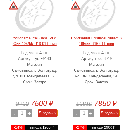
Yokohama iceGuard Stud
Continental ContiIceContact 3
iG55 195/55 R16 91T шип
195/55 R16 91T шип
Под заказ 4 шт.
Под заказ 4 шт.
Артикул: yo-F9143
Артикул: co-3949
Магазин
Магазин
Самовывоз: г. Волгоград,
Самовывоз: г. Волгоград,
ул. им. Менделеева, 51
ул. им. Менделеева, 51
Срок: Завтра
Срок: Завтра
7500
₽
7850
₽
8700
10810
-
1
+
-
1
+
В корзину
В корзину
-14%
выгода 1200
₽
-27%
выгода 2960
₽