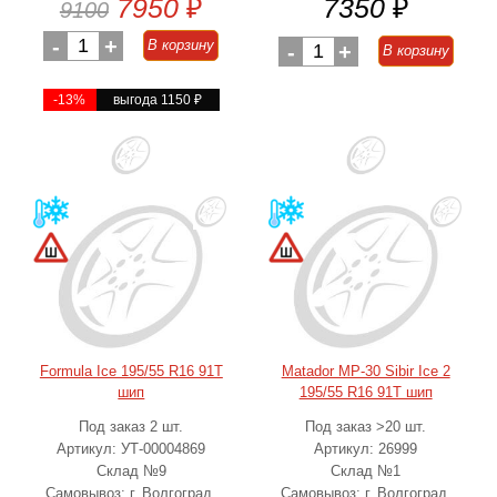
7950
₽
7350
₽
9100
-
1
+
В корзину
-
1
+
В корзину
-13%
выгода 1150
₽
Formula Ice 195/55 R16 91T
Matador MP-30 Sibir Ice 2
шип
195/55 R16 91T шип
Под заказ 2 шт.
Под заказ >20 шт.
Артикул: УТ-00004869
Артикул: 26999
Склад №9
Склад №1
Самовывоз: г. Волгоград,
Самовывоз: г. Волгоград,