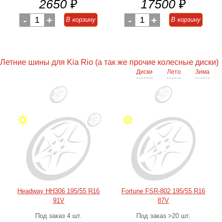
2650
₽
17500
₽
-
1
+
-
1
+
В корзину
В корзину
Летние шины для Kia Rio (а так же прочие колесные диски)
Диски
Лето
Зима
Headway HH306 195/55 R16
Fortune FSR-802 195/55 R16
91V
87V
Под заказ 4 шт.
Под заказ >20 шт.