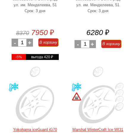
ул. им. Менделеева, 51
ул. им. Менделеева, 51
Срок: 3 дня
Срок: 3 дня
7950
₽
6280
₽
8370
-
1
+
В корзину
-
1
+
В корзину
-5%
выгода 420
₽
Yokohama iceGuard iG70
Marshal WinterCraft Ice WI31