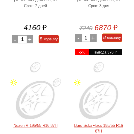
Срок: 7 дней
Срок: 3 дня
4160
₽
6870
₽
7240
-
1
+
В корзину
-
1
+
В корзину
-5%
выгода 370
₽
Nexen V 195/55 R16 87H
Bars SolarFlexx 195/55 R16
87H