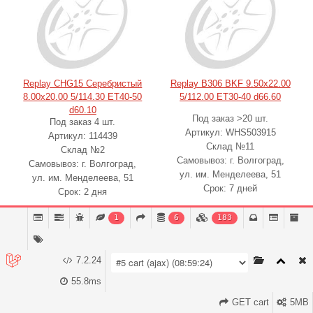
Replay CHG15 Серебристый
Replay B306 BKF 9.50x22.00
8.00x20.00 5/114.30 ET40-50
5/112.00 ET30-40 d66.60
d60.10
Под заказ >20 шт.
Под заказ 4 шт.
Артикул: WHS503915
Артикул: 114439
Склад №11
Склад №2
Самовывоз: г. Волгоград,
Самовывоз: г. Волгоград,
ул. им. Менделеева, 51
ул. им. Менделеева, 51
Срок: 7 дней
Срок: 2 дня
1
6
183
25540
₽
25380
₽
26890
28520
7.2.24
-
1
+
-
1
+
В корзину
В корзину
55.8ms
-11%
выгода 3140
₽
-5%
выгода 1350
₽
GET cart
5MB