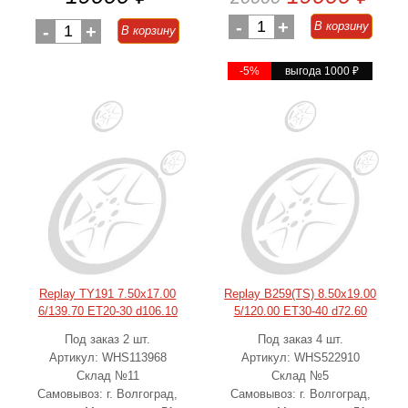
-
1
+
В корзину
-
1
+
В корзину
-5%
выгода 1000
₽
Replay TY191 7.50x17.00
Replay B259(TS) 8.50x19.00
6/139.70 ET20-30 d106.10
5/120.00 ET30-40 d72.60
Под заказ 2 шт.
Под заказ 4 шт.
Артикул: WHS113968
Артикул: WHS522910
Склад №11
Склад №5
Самовывоз: г. Волгоград,
Самовывоз: г. Волгоград,