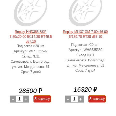
Replay HND385 BKF
Replay MI137 GM 7.00x16.00
7.50x20.00 5/114.30 ET49,5
6/139.70 ET38 d67.10
d67.10
Под заказ >20 шт.
Под заказ >20 шт.
Артикул: WHS535380
Артикул: WHS531592
Склад №11
Склад №11
Самовывоз: г. Волгоград,
Самовывоз: г. Волгоград,
ул. им. Менделеева, 51
ул. им. Менделеева, 51
Срок: 7 дней
Срок: 7 дней
16320
₽
28500
₽
-
1
+
-
1
+
В корзину
В корзину