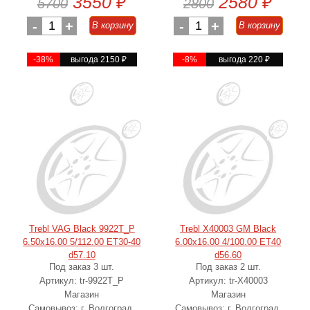
3550
₽
2580
₽
5700
2800
-
1
+
-
1
+
В корзину
В корзину
-38%
выгода 2150
₽
-8%
выгода 220
₽
Trebl VAG Black 9922T_P
Trebl X40003 GM Black
6.50x16.00 5/112.00 ET30-40
6.00x16.00 4/100.00 ET40
d57.10
d56.60
Под заказ 3 шт.
Под заказ 2 шт.
Артикул: tr-9922T_P
Артикул: tr-X40003
Магазин
Магазин
Самовывоз: г. Волгоград,
Самовывоз: г. Волгоград,