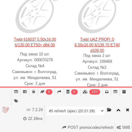
Trebl 616037 5.50x16.00
Trebl UAZ PROFI S
6/130.00 ET50+ d84.00
6.50x16.00 6/139.70 ET40
d109.00
Под заказ 10 шт.
Под заказ 2 шт.
Артикул: 000070278
Артикул: 109469
Склад №4
Склад №2
Самовывоз: г. Волгоград,
Самовывоз: г. Волгоград,
ул. им. Менделеева, 51
ул. им. Менделеева, 51
Срок: 2 дня
Срок: 2 дня
0
6
183
6070
₽
3830
₽
4170
7.2.24
-
1
+
В корзину
-
1
+
В корзину
22.18ms
POST promocodes/refresh
5MB
-8%
выгода 340
₽