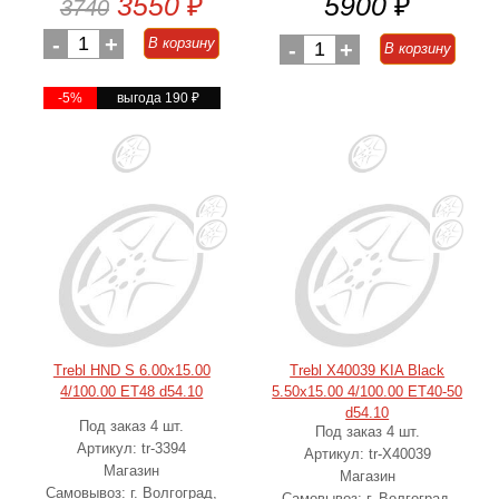
3550
₽
5900
₽
3740
-
1
+
В корзину
-
1
+
В корзину
-5%
выгода 190
₽
Trebl HND S 6.00x15.00
Trebl X40039 KIA Black
4/100.00 ET48 d54.10
5.50x15.00 4/100.00 ET40-50
d54.10
Под заказ 4 шт.
Под заказ 4 шт.
Артикул: tr-3394
Артикул: tr-X40039
Магазин
Магазин
Самовывоз: г. Волгоград,
Самовывоз: г. Волгоград,