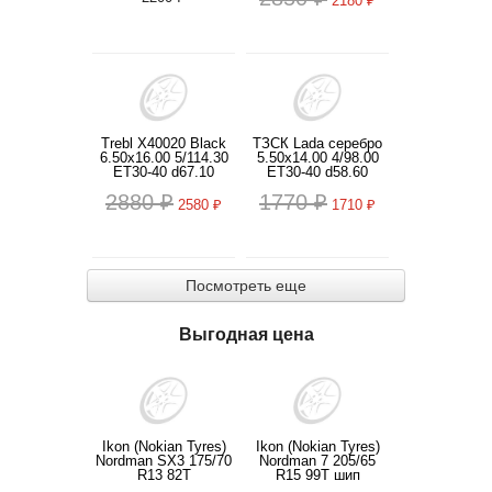
2180 ₽
Trebl X40020 Black
ТЗСК Lada серебро
6.50x16.00 5/114.30
5.50x14.00 4/98.00
ET30-40 d67.10
ET30-40 d58.60
2880 ₽
1770 ₽
2580 ₽
1710 ₽
Посмотреть еще
Выгодная цена
Ikon (Nokian Tyres)
Ikon (Nokian Tyres)
Nordman SX3 175/70
Nordman 7 205/65
R13 82T
R15 99T шип