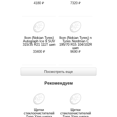
4180 ₽
7320 ₽
Ikon (Nokian Tyres)
Ikon (Nokian Tyres) n
Autograph Ice 9 SUV
Tyres Nordman C
315/35 R21 111T шип
195/70 R15 104/102R
шип
33400 ₽
9690 ₽
Посмотреть еще
Рекомендуем
Щетки
Щетки
стеклоочистителей
стеклоочистителей
Zong Ying щетка
Zong Ying щетка