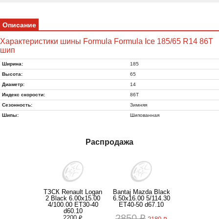
Описание
Характеристики шины Formula Formula Ice 185/65 R14 86T
шип
Ширина:
185
Высота:
65
Диаметр:
14
Индекс скорости:
86T
Сезонность:
Зимняя
Шипы:
Шипованная
Распродажа
ТЗСК Renault Logan
Bantaj Mazda Black
2 Black 6.00x15.00
6.50x16.00 5/114.30
4/100.00 ET30-40
ET40-50 d67.10
d60.10
2850 ₽
2200 ₽