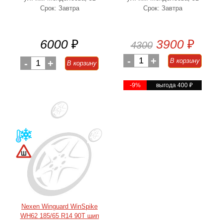
Срок: Завтра
Срок: Завтра
6000
₽
3900
₽
4300
-
1
+
В корзину
-
1
+
В корзину
-9%
выгода 400
₽
Nexen Winguard WinSpike
WH62 185/65 R14 90T шип