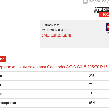
Видеообзор д
Самовывоз:
ул. Кибальчича, д.18
Т
О доставке и оплате
П
ние
еристики шины Yokohama Geolandar A/T-S G015 205/70 R15
:
205
:
70
р:
15
 скорости:
96H