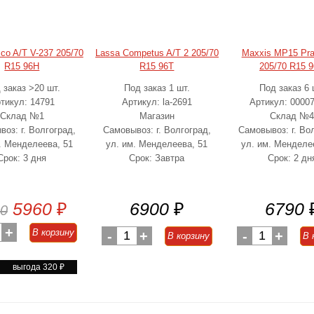
sco A/T V-237 205/70
Lassa Competus A/T 2 205/70
Maxxis MP15 Pra
R15 96H
R15 96T
205/70 R15 
 заказ >20 шт.
Под заказ 1 шт.
Под заказ 6 
тикул: 14791
Артикул: la-2691
Артикул: 0000
Склад №1
Магазин
Склад №
оз: г. Волгоград,
Самовывоз: г. Волгоград,
Самовывоз: г. Во
. Менделеева, 51
ул. им. Менделеева, 51
ул. им. Менделе
Срок: 3 дня
Срок: Завтра
Срок: 2 дн
5960
₽
6900
₽
6790
0
+
В корзину
-
1
+
-
1
+
В корзину
В 
выгода 320
₽