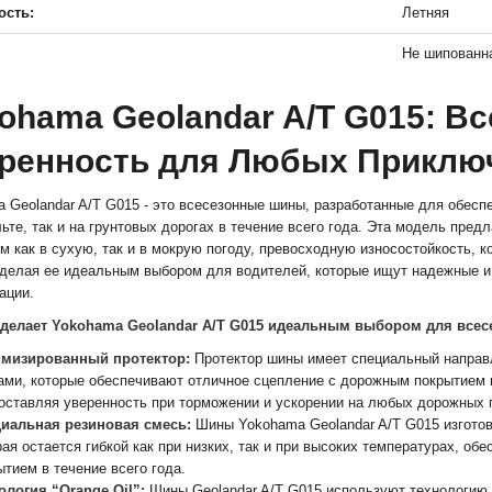
ость:
Летняя
Не шипованн
ohama Geolandar A/T G015: В
ренность для Любых Приклю
 Geolandar A/T G015 - это всесезонные шины, разработанные для обесп
ьте, так и на грунтовых дорогах в течение всего года. Эта модель пре
м как в сухую, так и в мокрую погоду, превосходную износостойкость,
делая ее идеальным выбором для водителей, которые ищут надежные и
ации.
о делает Yokohama Geolandar A/T G015 идеальным выбором для всес
мизированный протектор:
Протектор шины имеет специальный направ
ами, которые обеспечивают отличное сцепление с дорожным покрытием ка
оставляя уверенность при торможении и ускорении на любых дорожных 
иальная резиновая смесь:
Шины Yokohama Geolandar A/T G015 изготов
рая остается гибкой как при низких, так и при высоких температурах, о
ытием в течение всего года.
ология “Orange Oil”:
Шины Geolandar A/T G015 используют технологию “