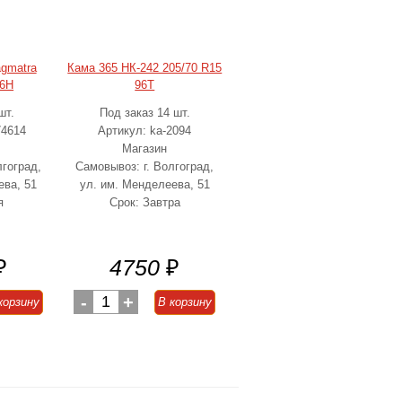
gmatra
Кама 365 НК-242 205/70 R15
96H
96T
шт.
Под заказ 14 шт.
74614
Артикул: ka-2094
4
Магазин
лгоград,
Самовывоз: г. Волгоград,
ева, 51
ул. им. Менделеева, 51
я
Срок: Завтра
₽
4750
₽
-
1
+
корзину
В корзину