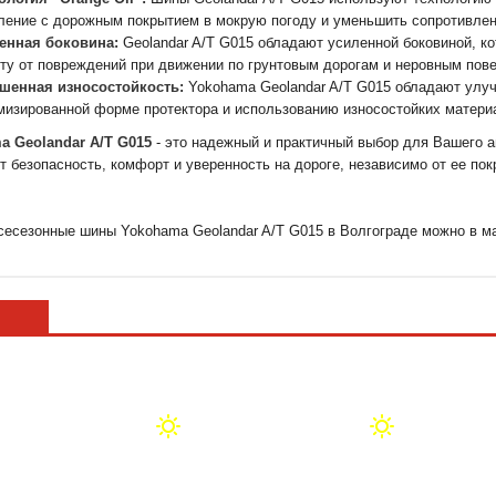
ление с дорожным покрытием в мокрую погоду и уменьшить сопротивлен
енная боковина:
Geolandar A/T G015 обладают усиленной боковиной, к
ту от повреждений при движении по грунтовым дорогам и неровным пов
шенная износостойкость:
Yokohama Geolandar A/T G015 обладают улу
мизированной форме протектора и использованию износостойких матери
a Geolandar A/T G015
- это надежный и практичный выбор для Вашего а
т безопасность, комфорт и уверенность на дороге, независимо от ее пок
сесезонные шины Yokohama Geolandar A/T G015 в Волгограде можно в м