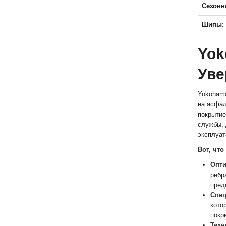
Сезонн
Шипы:
Yok
Уве
Yokohama
на асфал
покрытие
службы, 
эксплуат
Вот, чт
Опти
ребр
пред
Спец
кото
покр
Техн