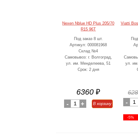
Nexen Nblue HD Plus 205/70
Viatti Bo
R15 96T
Под заказ 8 шт.
Под
Артикул: 000081968
Ар
Склад №4
Самовывоз: г. Волгоград,
Самовыв
ул. им. Менделеева, 51
ул. им
Срок: 2 дня
6360
₽
628
-
1
-
1
+
В корзину
-5%