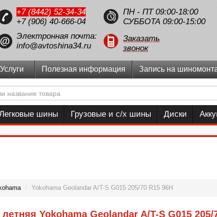
+7 (8442) 52-34-34
ПН - ПТ 09:00-18:00
+7 (906) 40-666-04
СУББОТА 09:00-15:00
Электронная почта:
Заказать
info@avtoshina34.ru
звонок
Услуги
Полезная информация
Запись на шиномонт
Легковые шины
Грузовые и с/х шины
Диски
Акк
kohama
/
Yokohama Geolandar A/T-S G015 205/70 R15 96H
летняя Yokohama Geolandar A/T-S G015 205/