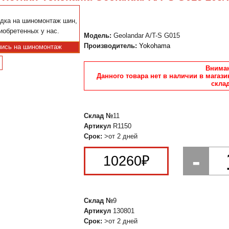
дка на шиномонтаж шин,
иобретенных у нас.
Модель:
Geolandar A/T-S G015
Производитель:
Yokohama
пись на шиномонтаж
Вниман
Данного товара нет в наличии в магази
склад
Склад №
11
Артикул
R1150
Срок:
>от 2 дней
-
10260
₽
Склад №
9
Артикул
130801
Срок:
>от 2 дней