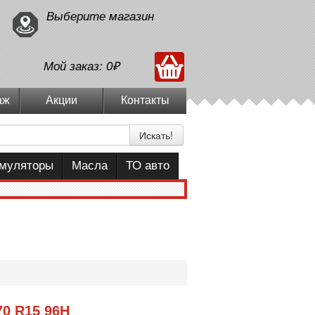
Выберите магазин
Мой заказ:
0₽
аж
Акции
Контакты
Искать!
умуляторы
Масла
ТО авто
70 R15 96H