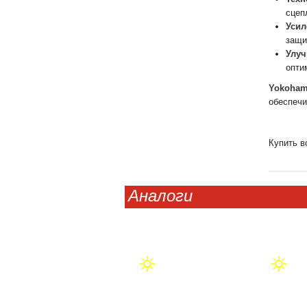
сцеп
Усил
защи
Улуч
опти
Yokoham
обеспечи
Купить в
Аналоги