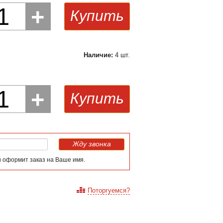
1
+
Купить
Наличие:
4 шт.
1
+
Купить
Жду звонка
и оформит заказ на Ваше имя.
Поторгуемся?