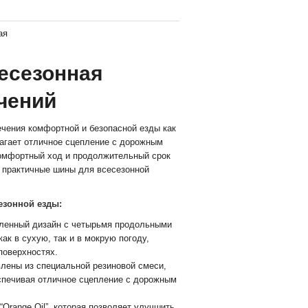
ая
сесезонная
чений
ечения комфортной и безопасной езды как
длагает отличное сцепление с дорожным
 комфортный ход и продолжительный срок
 практичные шины для всесезонной
езонной езды:
ленный дизайн с четырьмя продольными
к в сухую, так и в мокрую погоду,
поверхностях.
лены из специальной резиновой смеси,
беспечивая отличное сцепление с дорожным
Orange Oil”, которая позволяет улучшить