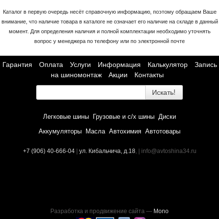
Каталог в первую очередь несёт справочную информацию, поэтому обращаем Ваше
внимание, что наличие товара в каталоге не означает его наличие на складе в данный
момент. Для определения наличия и полной комплектации необходимо уточнять
вопрос у менеджера по телефону или по электронной почте
Гарантия
Оплата
Услуги
Информация
Калькулятор
Запись
на шиномонтаж
Акции
Контакты
Искать!
Легковые шины
Грузовые и с/х шины
Диски
Аккумуляторы
Масла
Автохимия
Автотовары
+7 (906) 40-666-04
|
ул. Кибальчича, д.18
, | info@avtoshina34.ru
Разработка и продвижение сайта —
Mono