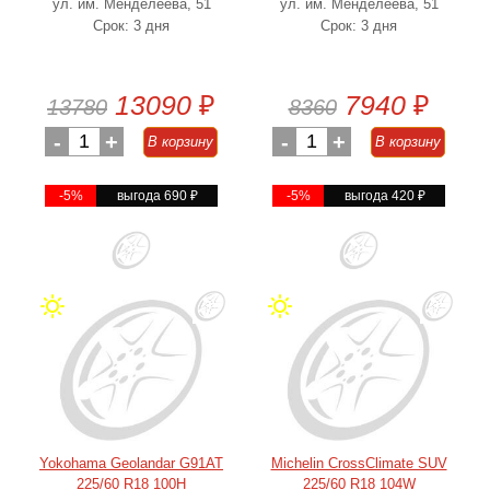
ул. им. Менделеева, 51
ул. им. Менделеева, 51
Срок: 3 дня
Срок: 3 дня
13090
₽
7940
₽
13780
8360
-
1
+
-
1
+
В корзину
В корзину
-5%
выгода 690
₽
-5%
выгода 420
₽
Yokohama Geolandar G91AT
Michelin CrossClimate SUV
225/60 R18 100H
225/60 R18 104W