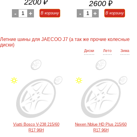
2200
₽
2600
₽
-
1
+
-
1
+
В корзину
В корзину
Летние шины для JAECOO J7 (а так же прочие колесные
диски)
Диски
Лето
Зима
Viatti Bosco V-238 215/60
Nexen Nblue HD Plus 215/60
R17 96H
R17 96H