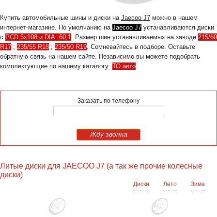
Купить автомобильные шины и диски на
Jaecoo J7
можно в нашем
интернет-магазине. По умолчанию на
Jaecoo J7
устанавливаются диски
с
PCD 5x108 и DIA: 60,1
. Размер шин устанавливаемых на заводе
215/60
R17
;
235/55 R18
;
235/50 R19
. Сомневайтесь в подборе. Оставьте
обратную связь на нашем сайте. Независимо вы можете подобрать
комплектующие по нашему каталогу:
ТО авто
Заказать по телефону
Жду звонка
Литые диски для JAECOO J7 (а так же прочие колесные
диски)
Диски
Лето
Зима