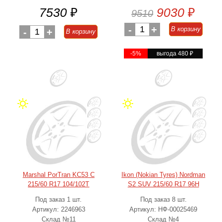
7530
₽
9030
₽
9510
-
1
+
В корзину
-
1
+
В корзину
-5%
выгода 480
₽
Marshal PorTran KC53 C
Ikon (Nokian Tyres) Nordman
215/60 R17 104/102T
S2 SUV 215/60 R17 96H
Под заказ 1 шт.
Под заказ 8 шт.
Артикул: 2246963
Артикул: НФ-00025469
Склад №11
Склад №4