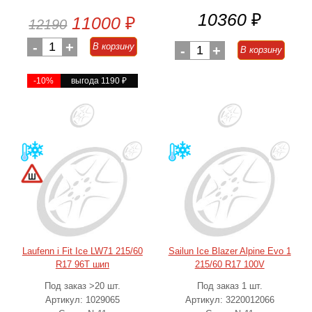
10360
₽
11000
₽
12190
-
1
+
В корзину
-
1
+
В корзину
-10%
выгода 1190
₽
Laufenn i Fit Ice LW71 215/60
Sailun Ice Blazer Alpine Evo 1
R17 96T шип
215/60 R17 100V
Под заказ >20 шт.
Под заказ 1 шт.
Артикул: 1029065
Артикул: 3220012066