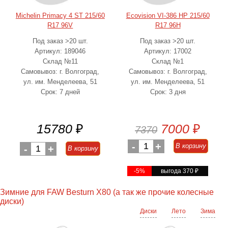
Michelin Primacy 4 ST 215/60
Ecovision VI-386 HP 215/60
R17 96V
R17 96H
Под заказ >20 шт.
Под заказ >20 шт.
Артикул: 189046
Артикул: 17002
Склад №11
Склад №1
Самовывоз: г. Волгоград,
Самовывоз: г. Волгоград,
ул. им. Менделеева, 51
ул. им. Менделеева, 51
Срок: 7 дней
Срок: 3 дня
15780
₽
7000
₽
7370
-
1
+
В корзину
-
1
+
В корзину
-5%
выгода 370
₽
Зимние для FAW Besturn X80 (а так же прочие колесные
диски)
Диски
Лето
Зима