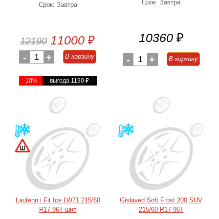
Срок: Завтра
Срок: Завтра
10360
₽
11000
₽
12190
-
1
+
В корзину
-
1
+
В корзину
-10%
выгода 1190
₽
Laufenn i Fit Ice LW71 215/60
Gislaved Soft Frost 200 SUV
R17 96T шип
215/60 R17 96T