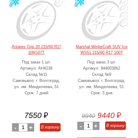
Antares Grip 20 215/60 R17
Marshal WinterCraft SUV Ice
109/107T
WS51 215/60 R17 100T
Под заказ 1 шт.
Под заказ 3 шт.
Артикул: AH4238
Артикул: 844003862
Склад №11
Склад №9
Самовывоз: г. Волгоград,
Самовывоз: г. Волгоград,
ул. им. Менделеева, 51
ул. им. Менделеева, 51
Срок: 7 дней
Срок: 3 дня
7550
₽
9440
₽
9940
-
1
+
В корзину
-
1
+
В корзину