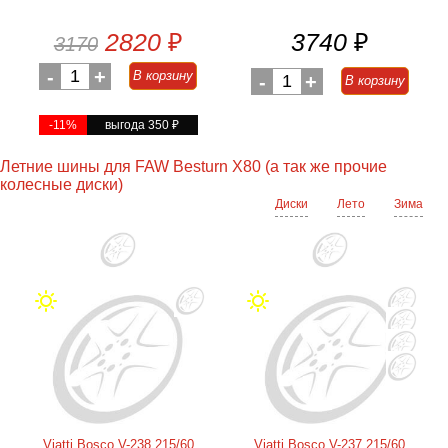
2820
₽
3740
₽
3170
-
1
+
В корзину
-
1
+
В корзину
-11%
выгода 350
₽
Летние шины для FAW Besturn X80 (а так же прочие
колесные диски)
Диски
Лето
Зима
Viatti Bosco V-238 215/60
Viatti Bosco V-237 215/60