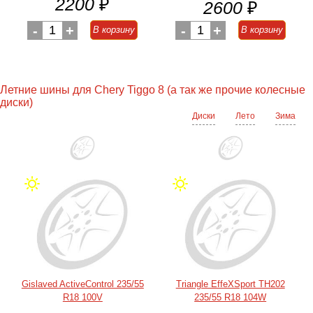
2200
₽
2600
₽
-
1
+
-
1
+
В корзину
В корзину
Летние шины для Chery Tiggo 8 (а так же прочие колесные
диски)
Диски
Лето
Зима
Gislaved ActiveControl 235/55
Triangle EffeXSport TH202
R18 100V
235/55 R18 104W