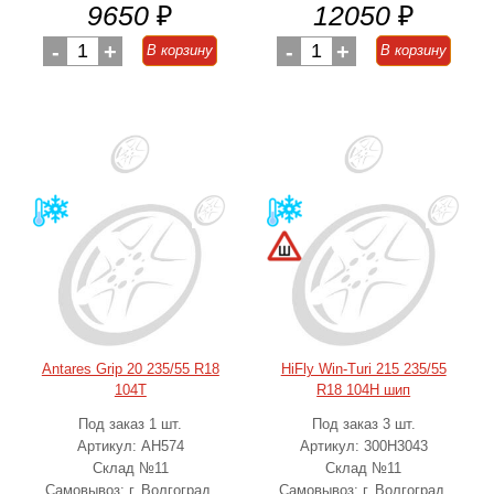
9650
₽
12050
₽
-
1
+
-
1
+
В корзину
В корзину
Antares Grip 20 235/55 R18
HiFly Win-Turi 215 235/55
104T
R18 104H шип
Под заказ 1 шт.
Под заказ 3 шт.
Артикул: AH574
Артикул: 300H3043
Склад №11
Склад №11
Самовывоз: г. Волгоград,
Самовывоз: г. Волгоград,