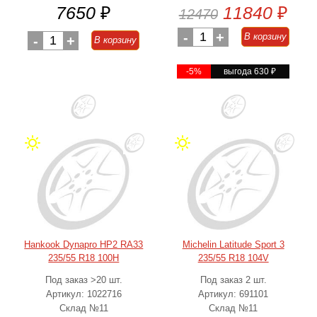
7650
₽
11840
₽
12470
-
1
+
В корзину
-
1
+
В корзину
-5%
выгода 630
₽
Hankook Dynapro HP2 RA33
Michelin Latitude Sport 3
235/55 R18 100H
235/55 R18 104V
Под заказ >20 шт.
Под заказ 2 шт.
Артикул: 1022716
Артикул: 691101
Склад №11
Склад №11