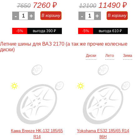
7260
₽
11490
₽
7650
12100
-
1
+
-
1
+
В корзину
В корзину
-5%
выгода 390
₽
-5%
выгода 610
₽
Летние шины для ВАЗ 2170 (а так же прочие колесные
диски)
Диски
Лето
Зима
Кама Breeze HK-132 185/65
Yokohama ES32 185/65 R14
R14
86H