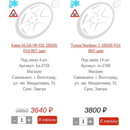
Кама ALGA НК-531 185/65
Tunga Nordway 2 185/65 R14
R14 86T шип
86Q шип
Под заказ 4 шт.
Под заказ 14 шт.
Артикул: ka-2733
Артикул: tu-1708
Магазин
Магазин
Самовывоз: г. Волгоград,
Самовывоз: г. Волгоград,
ул. им. Менделеева, 51
ул. им. Менделеева, 51
Срок: Завтра
Срок: Завтра
3640
₽
3800
₽
3860
-
1
+
В корзину
-
1
+
В корзину